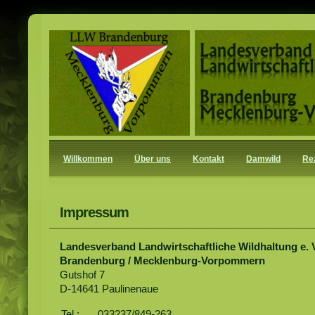
Willkommen
Über uns
Kontakt
Damwild
Re
Impressum
Landesverband Landwirtschaftliche Wildhaltung e. 
Brandenburg / Mecklenburg-Vorpommern
Gutshof 7
D-14641 Paulinenaue
Tel.:
033237/849-263